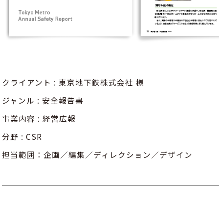
クライアント : 東京地下鉄株式会社 様
ジャンル : 安全報告書
事業内容 : 経営広報
分野 : CSR
担当範囲：企画／編集／ディレクション／デザイン