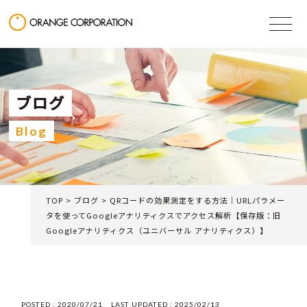
ブログ
Blog
TOP
>
ブログ
>
QRコードの効果測定をする方法｜URLパラメー
タを使ってGoogleアナリティクスでアクセス解析【保存版：旧
Googleアナリティクス（ユニバーサル アナリティクス）】
POSTED :
2020/07/21
LAST UPDATED :
2025/02/13